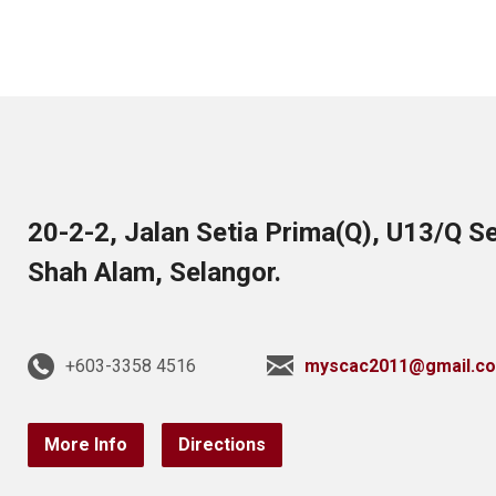
20-2-2, Jalan Setia Prima(Q), U13/Q S
Shah Alam, Selangor.
+603-3358 4516
myscac2011@gmail.c
More Info
Directions