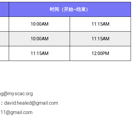
时间（开始~结束）
10:00AM
11:15AM
10:00AM
11:15AM
11:15AM
12:00PM
ng@myscac.org
：
david.healed@gmail.com
11@gmail.com