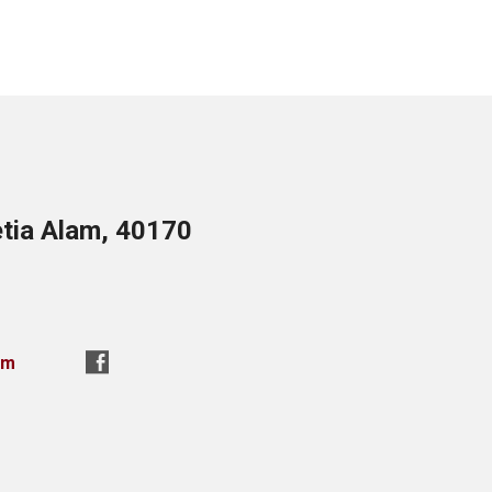
etia Alam, 40170
om