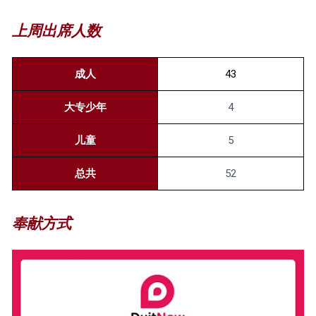
上周出席人数
成人
43
大专少年
4
儿童
5
总共
52
奉献方式