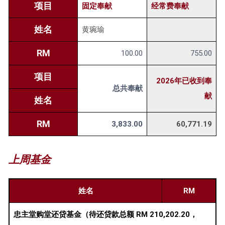
项目
固定奉献
经常费奉献
姓名
黄琬瑜
RM
100.00
755.00
项目
2026年已收到奉
总共奉献
献
姓名
RM
3,833.00
60,771.19
上周基金
姓名
RM
忠主堂购堂还贷基金（待还贷款总额 RM 210,202.20，