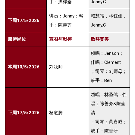
手：洪梓秦
Jenny.C
讲员：Jenny；帮
赖慧霜，林钰佳，
下周17/5/2026
手：陈善齐
Jenny.C
服侍岗位
宣召与献祷
敬拜赞美
领唱：Jenson；
伴唱：Clement
本周10/5/2026
刘牧师
；司琴：刘师母；
鼓手：Ben
领唱：林圣鸽；伴
唱：陈善齐&陈莹
下周17/5/2026
杨道腾
清
；司琴：黄嘉威；
鼓手：陈善研