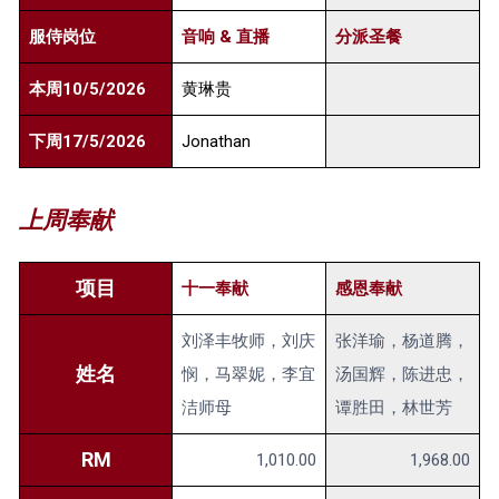
服侍岗位
音响 & 直播
分派圣餐
本周10/5/2026
黄琳贵
下周17/5/2026
Jonathan
上周奉献
项目
十一奉献
感恩奉献
刘泽丰牧师，刘庆
张洋瑜，杨道腾，
姓名
悯，马翠妮，李宜
汤国辉，陈进忠，
洁师母
谭胜田，林世芳
RM
1,010.00
1,968.00