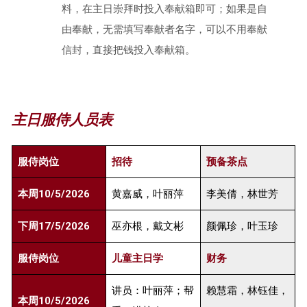
料，在主日崇拜时投入奉献箱即可；如果是自
由奉献，无需填写奉献者名字，可以不用奉献
信封，直接把钱投入奉献箱。
主日服侍人员表
服侍岗位
招待
预备茶点
本周10/5/2026
黄嘉威，叶丽萍
李美倩，林世芳
下周17/5/2026
巫亦根，戴文彬
颜佩珍，叶玉珍
服侍岗位
儿童主日学
财务
讲员：叶丽萍；帮
赖慧霜，林钰佳，
本周10/5/2026