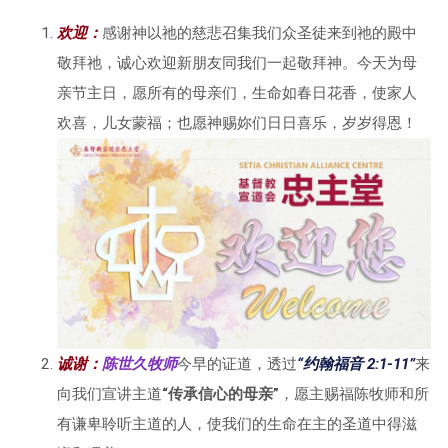
欢迎
：
感谢神以祂的慈悲召集我们众圣徒来到祂的殿中
敬拜祂，诚心欢迎新朋友同我们一起敬拜神。今天为母
亲节主日，愿所有的母亲们，生命如春日花香，使家人
欢喜，儿女蒙福；也愿神赐妳们日日喜乐，岁岁得恩！
诚谢：
陈世久牧师
今早的证道，透过
“
约翰福音 2:1-11
”
来
向我们宣讲主道
“
传承信心的母亲
”
，愿主赐福陈牧师和所
有谦卑聆听主道的人，使我们的生命在主的圣道中得滋