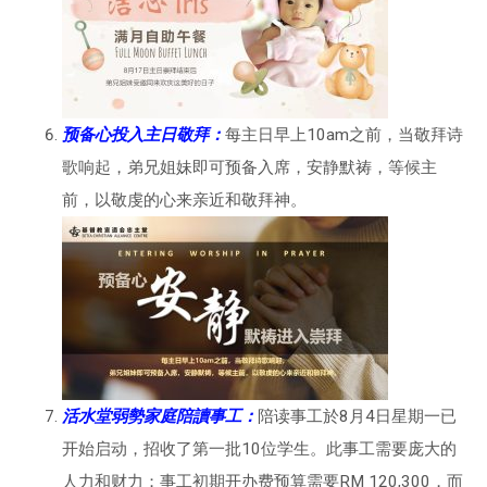
预备心投入主日敬拜：
每主日早上10am之前，当敬拜诗
歌响起，弟兄姐妹即可预备入席，安静默祷，等候主
前，以敬虔的心来亲近和敬拜神。
活水堂弱勢家庭陪讀事工：
陪读事工於8月4日星期一已
开始启动，招收了第一批10位学生。此事工需要庞大的
人力和财力；事工初期开办费预算需要RM 120,300，而