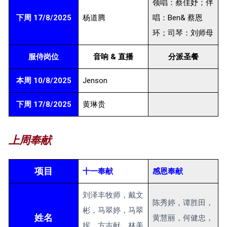
领唱：蔡佳妤；伴
下周 17/8/2025
杨道腾
唱：Ben& 蔡恩
环；司琴：刘师母
服侍岗位
音响 & 直播
分派圣餐
本周 10/8/2025
Jenson
下周 17/8/2025
黄琳贵
上周奉献
项目
十一奉献
感恩奉献
刘泽丰牧师，戴文
陈秀婷，谭胜田，
彬，马翠婷，马翠
姓名
黄慧丽，何健忠，
妮，方吉献，林美