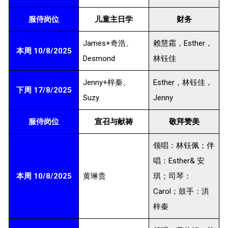
服侍岗位
儿童主日学
财务
James+奇浩、
赖慧霜，Esther，
本周 10/8/2025
Desmond
林钰佳
Jenny+梓秦、
Esther，林钰佳，
下周 17/8/2025
Suzy
Jenny
服侍岗位
宣召与献祷
敬拜赞美
领唱：林钰佩；伴
唱：Esther& 安
本周 10/8/2025
黄琳贵
琪；司琴：
Carol；鼓手：洪
梓秦