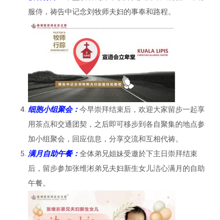
服侍，祷告中记念刘牧师夫妇的事奉和路程。
细胞小组聚会
：
今早崇拜结束后，欢迎大家留步一起享
用茶点和交通团契，之后即可移步到各自聚集的地点参
加小组聚会，回应信息，分享交流和互相代祷。
满月自助午餐：
全体弟兄姐妹受邀於下主日崇拜结束
后，留步参加张维涁弟兄夫妇新生女儿洁心满月的自助
午餐。