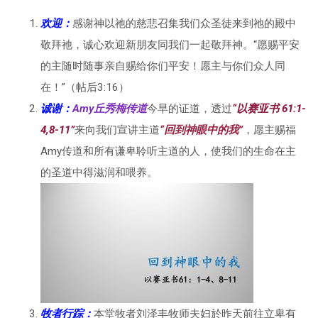
欢迎
：
感谢神以祂的慈悲召集我们众圣徒来到祂的殿中
敬拜祂，诚心欢迎新朋友同我们一起敬拜神。“愿赐平安
的主随时随事亲自赐给你们平安！愿主与你们众人同
在！”（帖后3:16）
诚谢：
Amy丘秀梅传道
今早的证道，透过
“
以赛亚书 61:1-
4,8-11
”
来向我们宣讲主道
“
回到神眼中的我
”
，愿主赐福
Amy传道和所有谦卑聆听主道的人，使我们的生命在主
的圣道中得滋润和喂养。
牧者行踪
：
本堂牧者刘泽丰牧师夫妇於昨天前往立卑有