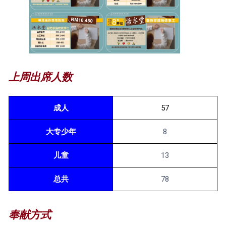
上周出席人数
成人
57
大专少年
8
儿童
13
总共
78
奉献方式