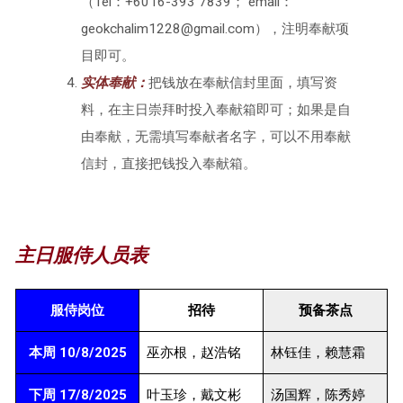
（Tel：+6016-393 7839； email：
geokchalim1228@gmail.com），注明奉献项
目即可。
实体奉献：
把钱放在奉献信封里面，填写资
料，在主日崇拜时投入奉献箱即可；如果是自
由奉献，无需填写奉献者名字，可以不用奉献
信封，直接把钱投入奉献箱。
主日服侍人员表
服侍岗位
招待
预备茶点
本周 10/8/2025
巫亦根，赵浩铭
林钰佳，赖慧霜
下周 17/8/2025
叶玉珍，戴文彬
汤国辉，陈秀婷