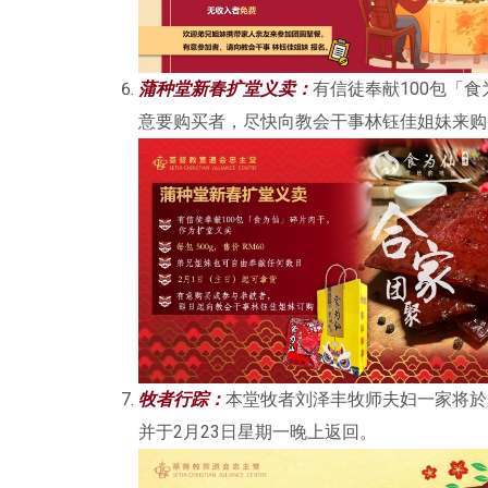
蒲种堂新春扩堂义卖：
有信徒奉献100包「食
意要购买者，尽快向教会干事林钰佳姐妹来购
牧者行踪
：
本堂牧者刘泽丰牧师夫妇一家将於
并于2月23日星期一晚上返回。