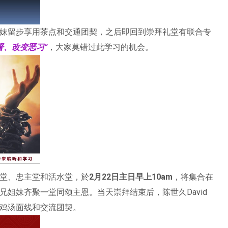
妹留步享用茶点和交通团契，之后即回到崇拜礼堂有联合专
督、改变恶习”
，大家莫错过此学习的机会。
堂、忠主堂和活水堂，於
2月22日主日早上10am
，将集合在
姐妹齐聚一堂同颂主恩。当天崇拜结束后，陈世久David
鸡汤面线和交流团契。