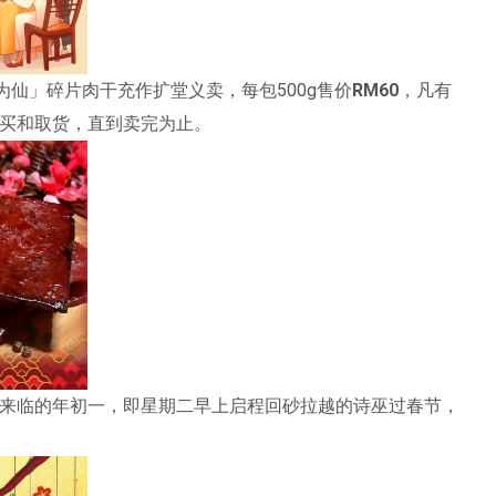
为仙」碎片肉干充作扩堂义卖，每包500g售价
RM60
，凡有
买和取货，直到卖完为止。
来临的年初一，即星期二早上启程回砂拉越的诗巫过春节，