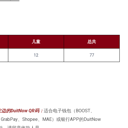
儿童
总共
12
77
边的DuitNow QR码：
适合电子钱包（BOOST、
GrabPay、Shopee、MAE）或银行APP的DuitNow
付款。请留意收款人是