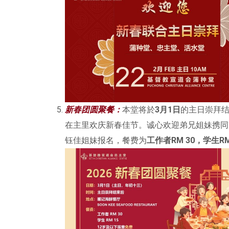
新春团圆聚餐：
本堂将於
3月1日
的主日崇拜
在主里欢庆新春佳节。诚心欢迎弟兄姐妹携同
钰佳姐妹报名，餐费为
工作者RM 30，学生