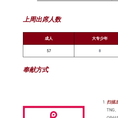
上周出席人数
成人
大专少年
57
8
奉献方式
扫描左
TNG、
QR