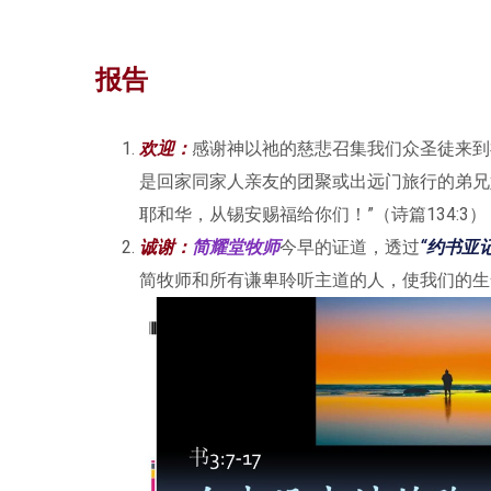
报告
欢迎
：
感谢神以祂的慈悲召集我们众圣徒来到
是回家同家人亲友的团聚或出远门旅行的弟兄
耶和华，从锡安赐福给你们！”（诗篇134:3）
诚谢：
简耀堂牧师
今早的证道，透过
“
约书亚记 
简牧师和所有谦卑聆听主道的人，使我们的生