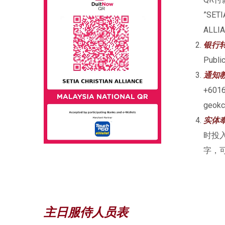
”SETI
ALLI
银行
Publi
通知
+601
geok
实体
时投
字，
主日服侍人员表