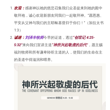
欢迎
：
感谢神以祂的慈悲召集我们众圣徒来到祂的殿中
敬拜祂，诚心欢迎新朋友同我们一起敬拜神。“愿恩惠、
平安从父神与我们的主耶稣基督归于你们！”（加拉太书
1:3）
诚谢：
刘泽丰牧师
今早的证道，透过
“
创世记 4:25-
5:32
”
来向我们宣讲主道
“
神所兴起敬虔的后代
”
，愿主赐
福刘牧师和所有谦卑聆听主道的人，使我们的生命在主
的圣道中得滋润和喂养。