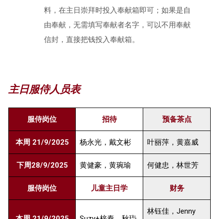
料，在主日崇拜时投入奉献箱即可；如果是自
由奉献，无需填写奉献者名字，可以不用奉献
信封，直接把钱投入奉献箱。
主日服侍人员表
服侍岗位
招待
预备茶点
本周 21/9/2025
杨永光，戴文彬
叶丽萍，黄嘉威
下周28/9/2025
黄健豪，黄琬瑜
何健忠，林世芳
服侍岗位
儿童主日学
财务
林钰佳，Jenny
本周 21/9/2025
Suzy+梓秦、秋玙