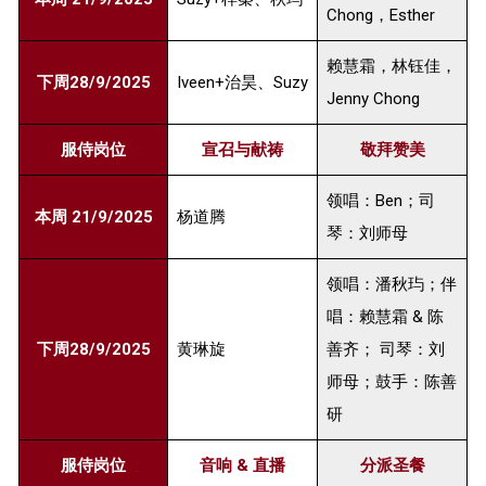
Chong，Esther
赖慧霜，林钰佳，
下周28/9/2025
Iveen+治昊、Suzy
Jenny Chong
服侍岗位
宣召与献祷
敬拜赞美
领唱：Ben；司
本周 21/9/2025
杨道腾
琴：刘师母
领唱：潘秋玙；伴
唱：赖慧霜 & 陈
下周28/9/2025
黄琳旋
善齐； 司琴：刘
师母；鼓手：陈善
研
服侍岗位
音响 & 直播
分派圣餐