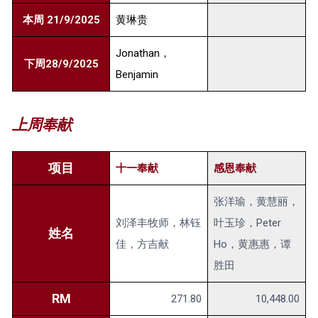
本周 21/9/2025
黄琳贵
Jonathan，
下周28/9/2025
Benjamin
上周奉献
项目
十一奉献
感恩奉献
张洋瑜，黄慧丽，
刘泽丰牧师，林钰
叶玉珍，Peter
姓名
佳，方吉献
Ho，黄惠惠，谭
胜田
RM
271.80
10,448.00